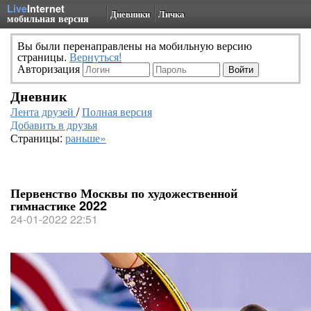
Live
Internet
Дневники
Личка
мобильная версия
Вы были перенаправлены на мобильную версию
страницы.
Вернуться!
Авторизация
Дневник
Лента друзей
/
Полная версия
Добавить в друзья
Страницы:
раньше»
Первенство Москвы по художественной
гимнастике 2022
24-01-2022 22:51