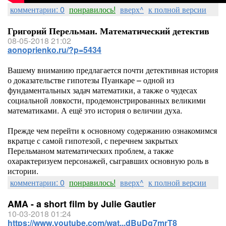
комментарии: 0
понравилось!
вверх^
к полной версии
Григорий Перельман. Математический детектив
08-05-2018 21:02
aonoprienko.ru/?p=5434
Вашему вниманию предлагается почти детективная история
о доказательстве гипотезы Пуанкаре – одной из
фундаментальных задач математики, а также о чудесах
социальной ловкости, продемонстрированных великими
математиками. А ещё это история о величии духа.
Прежде чем перейти к основному содержанию ознакомимся
вкратце с самой гипотезой, с перечнем закрытых
Перельманом математических проблем, а также
охарактеризуем персонажей, сыгравших основную роль в
истории.
комментарии: 0
понравилось!
вверх^
к полной версии
AMA - a short film by Julie Gautier
10-03-2018 01:24
https://www.youtube.com/wat...dBuDg7mrT8