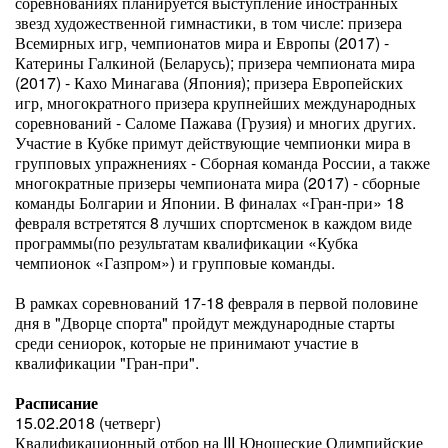
соревнованиях планируется выступление иностранных
звезд художественной гимнастики, в том числе: призера
Всемирных игр, чемпионатов мира и Европы (2017) -
Катерины Галкиной (Беларусь); призера чемпионата мира
(2017) - Кахо Минагава (Япония); призера Европейских
игр, многократного призера крупнейших международных
соревнований - Саломе Пажава (Грузия) и многих других.
Участие в Кубке примут действующие чемпионки мира в
групповых упражнениях - Сборная команда России, а также
многократные призеры чемпионата мира (2017) - сборные
команды Болгарии и Японии. В финалах «Гран-при» 18
февраля встретятся 8 лучших спортсменок в каждом виде
программы(по результатам квалификации «Кубка
чемпионок «Газпром») и групповые команды.
В рамках соревнований 17-18 февраля в первой половине
дня в "Дворце спорта" пройдут международные старты
среди сениорок, которые не принимают участие в
квалификации "Гран-при".
Расписание
15.02.2018 (четверг)
Квалификационный отбор на III Юношеские Олимпийские