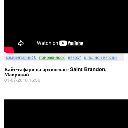
комментарии: 0
понравилось!
вверх^
к полной версии
Кайт-сафари на архипелаге Saint Brandon,
Маврикий
01-07-2018 16:36