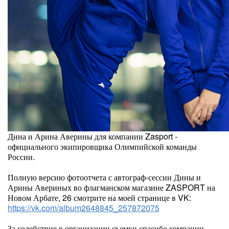
Дина и Арина Аверины для компании Zasport -
официального экипировщика Олимпийской команды
России.
Полную версию фотоотчета с автограф-сессии Дины и
Арины Авериных во флагманском магазине ZASPORT на
Новом Арбате, 26 смотрите на моей странице в VK:
https://vk.com/album2648845_257872075
За содействие в организации съемки спасибо компании