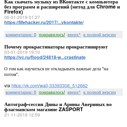
Как скачать музыку из ВКонтакте с компьютера
без программ и расширений (метод для Chrome и
Firefox)
06-01-2019 01:27
https://lifehacker.ru/2017/...vkontakte/
комментарии: 0
понравилось!
вверх^
к полной версии
Почему прокрастинаторы прокрастинируют
03-01-2019 19:10
https://vc.ru/flood/24818-w...crastinate
О том как научиться не откладывать важные дела "на
потом".
via
https://vk.com/wall-33393308_512662
комментарии: 0
понравилось!
вверх^
к полной версии
Автограф-сессия Дины и Арины Авериных во
флагманском магазине ZASPORT
21-11-2018 12:59