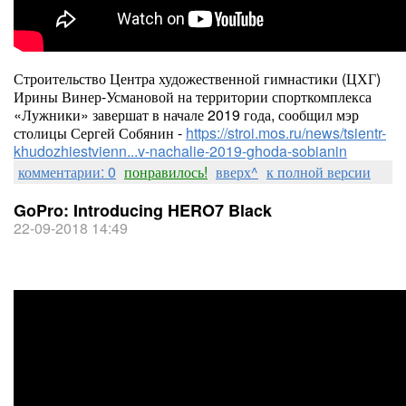
Строительство Центра художественной гимнастики (ЦХГ)
Ирины Винер-Усмановой на территории спорткомплекса
«Лужники» завершат в начале 2019 года, сообщил мэр
столицы Сергей Собянин -
https://stroi.mos.ru/news/tsientr-
khudozhiestvienn...v-nachalie-2019-ghoda-sobianin
комментарии: 0
понравилось!
вверх^
к полной версии
GoPro: Introducing HERO7 Black
22-09-2018 14:49