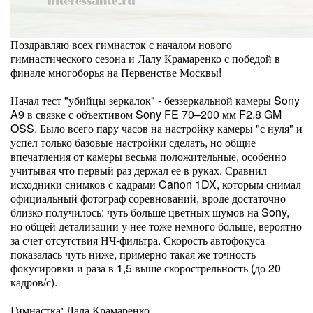
Поздравляю всех гимнасток с началом нового
гимнастического сезона и Лалу Крамаренко с победой в
финале многоборья на Первенстве Москвы!
Начал тест "убийцы зеркалок" - беззеркальной камеры Sony
A9 в связке с объективом Sony FE 70–200 мм F2.8 GM
OSS. Было всего пару часов на настройку камеры "с нуля" и
успел только базовые настройки сделать, но общие
впечатления от камеры весьма положительные, особенно
учитывая что первый раз держал ее в руках. Сравнил
исходники снимков с кадрами Canon 1DX, которым снимал
официальный фотограф соревнований, вроде достаточно
близко получилось: чуть больше цветных шумов на Sony,
но общей детализации у нее тоже немного больше, вероятно
за счет отсутствия НЧ-фильтра. Скорость автофокуса
показалась чуть ниже, примерно такая же точность
фокусировки и раза в 1,5 выше скорострельность (до 20
кадров/с).
Гимнастка: Лала Крамаренко