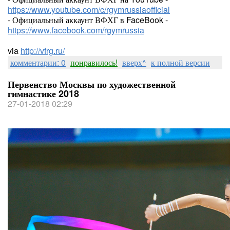
https://www.youtube.com/c/rgymrussiaofficial
- Официальный аккаунт ВФХГ в FaceBook -
https://www.facebook.com/rgymrussia
via
http://vfrg.ru/
комментарии: 0
понравилось!
вверх^
к полной версии
Первенство Москвы по художественной
гимнастике 2018
27-01-2018 02:29