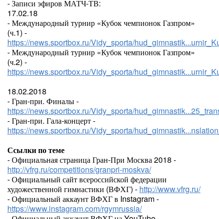
- Записи эфиров МАТЧ-ТВ:
17.02.18
- Международный турнир «Кубок чемпионок Газпром»
(ч.1) -
https://news.sportbox.ru/Vidy_sporta/hud_gimnastik...urn
- Международный турнир «Кубок чемпионок Газпром»
(ч.2) -
https://news.sportbox.ru/Vidy_sporta/hud_gimnastik...urn
18.02.2018
- Гран-при. Финалы -
https://news.sportbox.ru/Vidy_sporta/hud_gimnastik...25_tra
- Гран-при. Гала-концерт -
https://news.sportbox.ru/Vidy_sporta/hud_gimnastik...nslati
Ссылки по теме
- Официальная страница Гран-При Москва 2018 -
http://vfrg.ru/competitions/granpri-moskva/
- Официальный сайт всероссийской федерации
художественной гимнастики (ВФХГ) -
http://www.vfrg.ru/
- Официальный аккаунт ВФХГ в Instagram -
https://www.instagram.com/rgymrussia/
- Официальный аккаунт ВФХГ на YouTube -