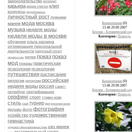
законодательство
интернет
карьера
клип
керри глисон
конкурсы
лёдипламень
личностный рост
лужники
мода
москва
манеж
Комментарии
(0)
13:48 29.09.2007
музыка
неделя моды
Берлин - Ботанический сад
неделя моды в москве
Категория:
Природа
обучение
ольга раскина
оптимизация персональной
деятельности
парусный спорт
показ
показ
питер
первенство
мод
практическая
показы
психология
психология
путешествия
расписание
российская
репортаж
репортажи
Комментарии
(0)
неделя моды
13:48 29.09.2007
россия
санкт-
Берлин - Ботанический сад
сертификация
петербург
Категория:
Природа
серфинг
спорт
стивен кови
стиль
турнир
сша
фигурноекатание
фотография
фото
фильмы
художественная
хозяйство
гимнастика
цвз манеж
художественнаягимнастика
экстремальный спорт