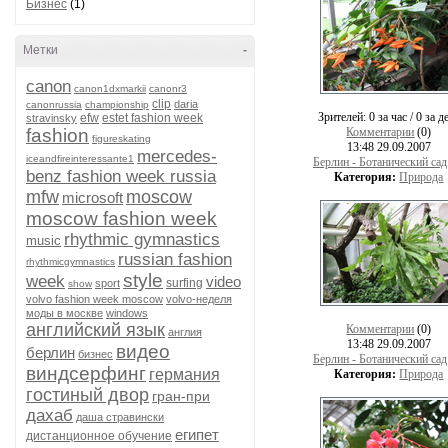
Бизнес
(1)
Метки
-
canon
canon1dxmarkii
canonr3
clip
daria
canonrussia
championship
Зрителей:
0 за час / 0 за д
efw
estet fashion week
stravinsky
fashion
Комментарии
(0)
figureskating
13:48 29.09.2007
mercedes-
iceandfireinteressante1
Берлин - Ботанический сад
benz fashion week russia
Категория:
Природа
mfw
moscow
microsoft
moscow fashion week
rhythmic gymnastics
music
russian fashion
rhythmicgymnastics
style
week
video
surfing
sport
show
volvo fashion week moscow
volvo-неделя
моды в москве
windows
английский язык
Комментарии
(0)
англия
13:48 29.09.2007
видео
берлин
бизнес
Берлин - Ботанический сад
виндсерфинг
германия
Категория:
Природа
гостиный двор
гран-при
дахаб
даша стравински
египет
дистанционное обучение