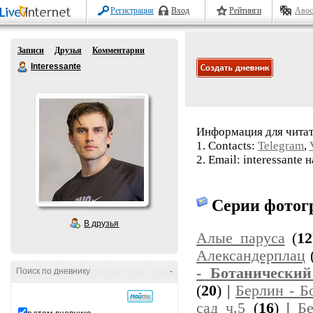
Регистрация
Вход
Рейтинги
Авос
Записи
Друзья
Комментарии
Interessante
Информация для читат
1. Contacts:
Telegram
,
2. Email: interessante н
Серии фотог
В друзья
Алые паруса
(
12
Александерплац
- Ботанический
Поиск по дневнику
-
(
20
) |
Берлин - Б
сад ч.5
(
16
) |
Бе