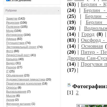
в этом дневнике
(
63
) |
Берлин - 
(
24
) |
Берлин -
Рубрики
-
(
25
) |
Берлин 
Заметки
(142)
(
19
) |
Берлин 
Рецензии
(106)
Полезное
(105)
(
20
) |
Воднолыж
Мода
(104)
(
14
) |
Город
(
8
) 
Интересное
(104)
Афиша
(82)
(
83
) |
Оксфорд - 
Путешествия
(74)
(
14
) |
Основная
(
Экстремальный спорт
(74)
(
20
) |
Питер - Пе
Фото
(66)
Личностный рост
(41)
Дворцы Сан-Сус
Карьера
(40)
(
14
) |
Прогулки 
Видео
(31)
Разное
(27)
(
17
) |
IT
(25)
Объявления
(23)
Художественная гимнастика
(20)
Практическая психология
(18)
Фотографии
Опросы
(8)
[1]
2
Высказывания
(7)
Мысли
(6)
Архив
(2)
Фигурное катание
(1)