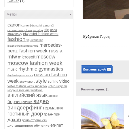
Бизнес
(1)
Метки
-
canon
canon1dxmarkii
canonr3
clip
daria
canonrussia
championship
efw
estet fashion week
stravinsky
Рубрики:
Город
fashion
figureskating
mercedes-
iceandfireinteressante1
benz fashion week russia
mfw
moscow
microsoft
moscow fashion week
rhythmic gymnastics
music
russian fashion
rhythmicgymnastics
style
week
video
surfing
sport
show
volvo fashion week moscow
volvo-неделя
Комментарии:
[1]
моды в москве
windows
английский язык
англия
видео
берлин
бизнес
виндсерфинг
германия
гостиный двор
гран-при
дахаб
даша стравински
египет
дистанционное обучение