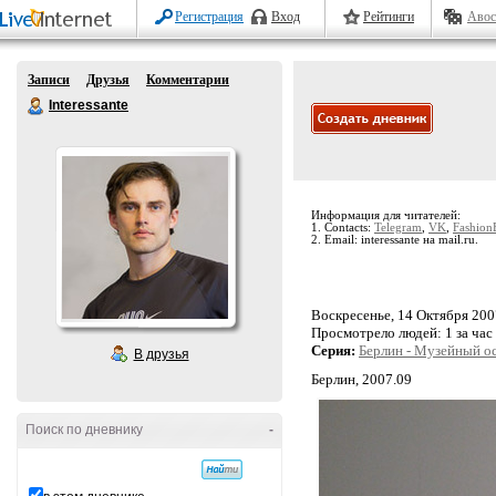
Регистрация
Вход
Рейтинги
Авос
Записи
Друзья
Комментарии
Interessante
Информация для читателей:
1. Contacts:
Telegram
,
VK
,
Fashion
2. Email: interessante на mail.ru.
Воскресенье, 14 Октября 2007
Просмотрело людей:
1 за час
Серия:
Берлин - Музейный о
В друзья
Берлин, 2007.09
Поиск по дневнику
-