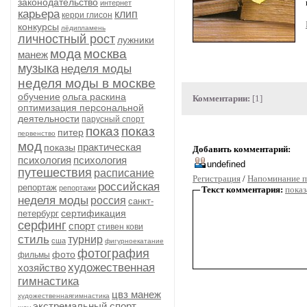
законодательство
интернет
карьера
клип
керри глисон
конкурсы
лёдипламень
личностный рост
лужники
мода
москва
манеж
музыка
неделя моды
неделя моды в москве
обучение
ольга раскина
Комментарии:
[1]
оптимизация персональной
деятельности
парусный спорт
показ
показ
питер
первенство
мод
практическая
показы
Добавить комментарий:
психология
психология
путешествия
расписание
Регистрация
/
Напоминание п
российская
репортаж
репортажи
Текст комментария:
показ
неделя моды
россия
санкт-
сертификация
петербург
серфинг
спорт
стивен кови
стиль
турнир
сша
фигурноекатание
фотография
фото
фильмы
художественная
хозяйство
гимнастика
цвз манеж
художественнаягимнастика
экстремальный спорт