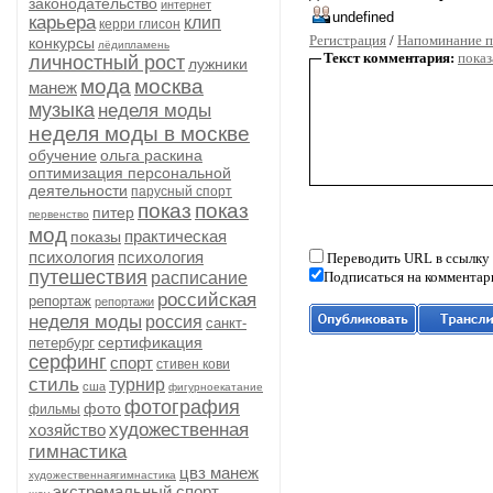
законодательство
интернет
карьера
клип
керри глисон
Регистрация
/
Напоминание п
конкурсы
лёдипламень
Текст комментария:
показ
личностный рост
лужники
мода
москва
манеж
музыка
неделя моды
неделя моды в москве
обучение
ольга раскина
оптимизация персональной
деятельности
парусный спорт
показ
показ
питер
первенство
мод
практическая
показы
психология
психология
Переводить URL в ссылку
путешествия
расписание
Подписаться на комментар
российская
репортаж
репортажи
неделя моды
россия
санкт-
сертификация
петербург
серфинг
спорт
стивен кови
стиль
турнир
сша
фигурноекатание
фотография
фото
фильмы
художественная
хозяйство
гимнастика
цвз манеж
художественнаягимнастика
экстремальный спорт