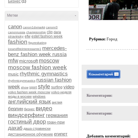
Бизнес
(1)
Метки
-
canon
canon1dxmarkii
canonr3
clip
daria
canonrussia
championship
efw
estet fashion week
stravinsky
Рубрики:
Город
fashion
figureskating
mercedes-
iceandfireinteressante1
benz fashion week russia
mfw
moscow
microsoft
moscow fashion week
rhythmic gymnastics
music
russian fashion
rhythmicgymnastics
style
week
video
surfing
sport
show
volvo fashion week moscow
volvo-неделя
Комментарии:
моды в москве
windows
английский язык
англия
видео
берлин
бизнес
Комментарии:
виндсерфинг
германия
гостиный двор
гран-при
дахаб
даша стравински
египет
дистанционное обучение
Добавить комментарий: