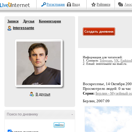
Регистрация
Вход
Рейтинги
Авос
Записи
Друзья
Комментарии
Interessante
Информация для читателей:
1. Contacts:
Telegram
,
VK
,
Fashion
2. Email: interessante на mail.ru.
Воскресенье, 14 Октября 2007
Просмотрело людей:
0 за час
Серия:
Берлин - Музейный о
В друзья
Берлин, 2007.09
Поиск по дневнику
-