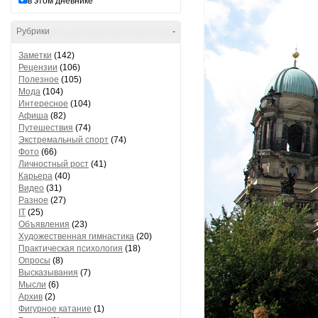
в этом дневнике
Рубрики
-
Заметки
(142)
Рецензии
(106)
Полезное
(105)
Мода
(104)
Интересное
(104)
Афиша
(82)
Путешествия
(74)
Экстремальный спорт
(74)
Фото
(66)
Личностный рост
(41)
Карьера
(40)
Видео
(31)
Разное
(27)
IT
(25)
Объявления
(23)
Художественная гимнастика
(20)
Практическая психология
(18)
Опросы
(8)
Высказывания
(7)
Мысли
(6)
Архив
(2)
Фигурное катание
(1)