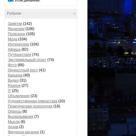
в этом дневнике
Рубрики
-
Заметки
(142)
Рецензии
(106)
Полезное
(105)
Мода
(104)
Интересное
(104)
Афиша
(82)
Путешествия
(74)
Экстремальный спорт
(74)
Фото
(66)
Личностный рост
(41)
Карьера
(40)
Видео
(31)
Разное
(27)
IT
(25)
Объявления
(23)
Художественная гимнастика
(20)
Практическая психология
(18)
Опросы
(8)
Высказывания
(7)
Мысли
(6)
Архив
(2)
Фигурное катание
(1)