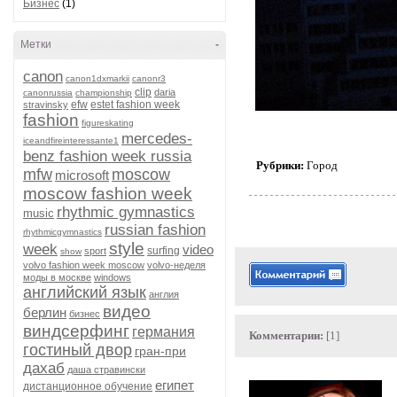
Бизнес
(1)
Метки
-
canon
canon1dxmarkii
canonr3
clip
daria
canonrussia
championship
efw
estet fashion week
stravinsky
fashion
figureskating
mercedes-
iceandfireinteressante1
benz fashion week russia
Рубрики:
Город
mfw
moscow
microsoft
moscow fashion week
rhythmic gymnastics
music
russian fashion
rhythmicgymnastics
style
week
video
surfing
sport
show
volvo fashion week moscow
volvo-неделя
моды в москве
windows
английский язык
англия
видео
берлин
бизнес
виндсерфинг
германия
Комментарии:
[1]
гостиный двор
гран-при
дахаб
даша стравински
египет
дистанционное обучение