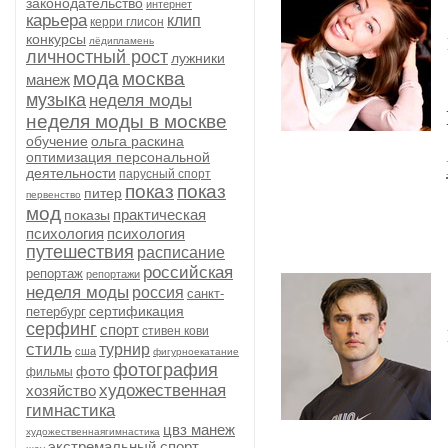
законодательство
интернет
карьера
клип
керри глисон
конкурсы
лёдипламень
личностный рост
лужники
мода
москва
манеж
музыка
неделя моды
неделя моды в москве
обучение
ольга раскина
оптимизация персональной
деятельности
парусный спорт
показ
показ
питер
первенство
мод
практическая
показы
психология
психология
путешествия
расписание
российская
репортаж
репортажи
неделя моды
россия
санкт-
сертификация
петербург
серфинг
спорт
стивен кови
стиль
турнир
сша
фигурноекатание
фотография
фото
фильмы
художественная
хозяйство
гимнастика
цвз манеж
художественнаягимнастика
экстремальный спорт