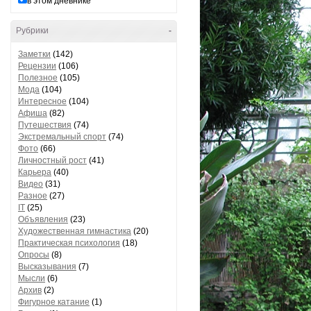
в этом дневнике
Рубрики
-
Заметки
(142)
Рецензии
(106)
Полезное
(105)
Мода
(104)
Интересное
(104)
Афиша
(82)
Путешествия
(74)
Экстремальный спорт
(74)
Фото
(66)
Личностный рост
(41)
Карьера
(40)
Видео
(31)
Разное
(27)
IT
(25)
Объявления
(23)
Художественная гимнастика
(20)
Практическая психология
(18)
Опросы
(8)
Высказывания
(7)
Мысли
(6)
Архив
(2)
Фигурное катание
(1)