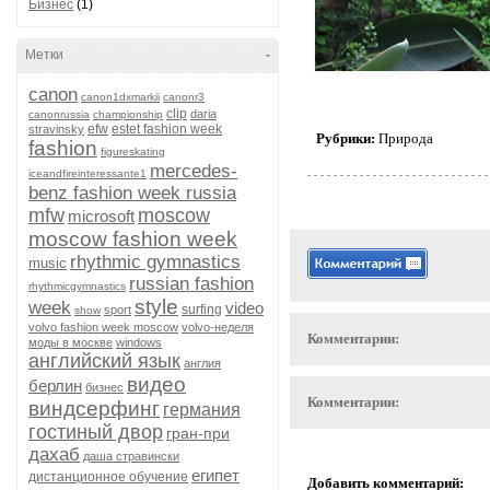
Бизнес
(1)
Метки
-
canon
canon1dxmarkii
canonr3
clip
daria
canonrussia
championship
efw
estet fashion week
stravinsky
Рубрики:
Природа
fashion
figureskating
mercedes-
iceandfireinteressante1
benz fashion week russia
mfw
moscow
microsoft
moscow fashion week
rhythmic gymnastics
music
russian fashion
rhythmicgymnastics
style
week
video
surfing
sport
show
volvo fashion week moscow
volvo-неделя
Комментарии:
моды в москве
windows
английский язык
англия
видео
берлин
бизнес
Комментарии:
виндсерфинг
германия
гостиный двор
гран-при
дахаб
даша стравински
египет
дистанционное обучение
Добавить комментарий: