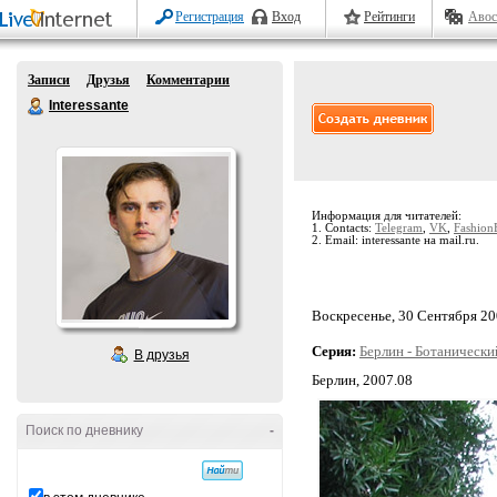
Регистрация
Вход
Рейтинги
Авос
Записи
Друзья
Комментарии
Interessante
Информация для читателей:
1. Contacts:
Telegram
,
VK
,
Fashion
2. Email: interessante на mail.ru.
Воскресенье, 30 Сентября 200
Серия:
Берлин - Ботанический
В друзья
Берлин, 2007.08
Поиск по дневнику
-