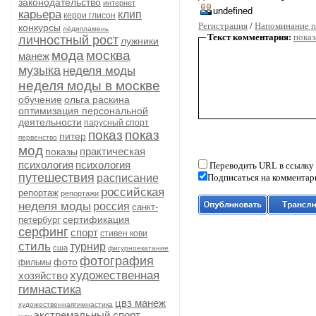
законодательство
интернет
карьера
клип
керри глисон
Регистрация
/
Напоминание п
конкурсы
лёдипламень
Текст комментария:
показ
личностный рост
лужники
мода
москва
манеж
музыка
неделя моды
неделя моды в москве
обучение
ольга раскина
оптимизация персональной
деятельности
парусный спорт
показ
показ
питер
первенство
мод
практическая
показы
психология
психология
Переводить URL в ссылку
путешествия
расписание
Подписаться на комментар
российская
репортаж
репортажи
неделя моды
россия
санкт-
сертификация
петербург
серфинг
спорт
стивен кови
стиль
турнир
сша
фигурноекатание
фотография
фото
фильмы
художественная
хозяйство
гимнастика
цвз манеж
художественнаягимнастика
экстремальный спорт