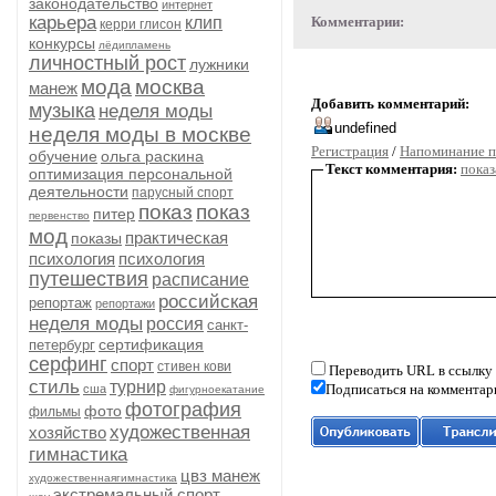
законодательство
интернет
карьера
клип
Комментарии:
керри глисон
конкурсы
лёдипламень
личностный рост
лужники
мода
москва
манеж
Добавить комментарий:
музыка
неделя моды
неделя моды в москве
Регистрация
/
Напоминание п
обучение
ольга раскина
Текст комментария:
показ
оптимизация персональной
деятельности
парусный спорт
показ
показ
питер
первенство
мод
практическая
показы
психология
психология
путешествия
расписание
российская
репортаж
репортажи
неделя моды
россия
санкт-
сертификация
петербург
серфинг
спорт
стивен кови
Переводить URL в ссылку
стиль
турнир
Подписаться на комментар
сша
фигурноекатание
фотография
фото
фильмы
художественная
хозяйство
гимнастика
цвз манеж
художественнаягимнастика
экстремальный спорт