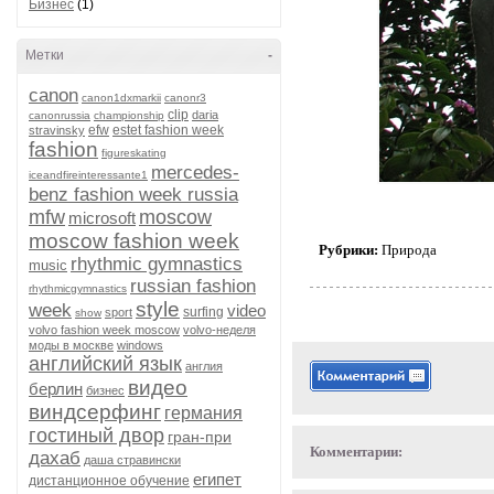
Бизнес
(1)
Метки
-
canon
canon1dxmarkii
canonr3
clip
daria
canonrussia
championship
efw
estet fashion week
stravinsky
fashion
figureskating
mercedes-
iceandfireinteressante1
benz fashion week russia
mfw
moscow
microsoft
moscow fashion week
Рубрики:
Природа
rhythmic gymnastics
music
russian fashion
rhythmicgymnastics
style
week
video
surfing
sport
show
volvo fashion week moscow
volvo-неделя
моды в москве
windows
английский язык
англия
видео
берлин
бизнес
виндсерфинг
германия
гостиный двор
гран-при
Комментарии:
дахаб
даша стравински
египет
дистанционное обучение