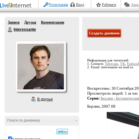
Регистрация
Вход
Рейтинги
Авос
Записи
Друзья
Комментарии
Interessante
Информация для читателей:
1. Contacts:
Telegram
,
VK
,
Fashion
2. Email: interessante на mail.ru.
Воскресенье, 30 Сентября 200
Просмотрело людей:
1 за час
Серия:
Берлин - Ботанический
В друзья
Берлин, 2007.08
Поиск по дневнику
-