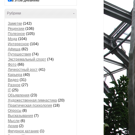
в этом дневнике
Рубрики
-
Заметки
(142)
Рецензии
(106)
Полезное
(105)
Мода
(104)
Интересное
(104)
Афиша
(82)
Путешествия
(74)
Экстремальный спорт
(74)
Фото
(66)
Личностный рост
(41)
Карьера
(40)
Видео
(31)
Разное
(27)
IT
(25)
Объявления
(23)
Художественная гимнастика
(20)
Практическая психология
(18)
Опросы
(8)
Высказывания
(7)
Мысли
(6)
Архив
(2)
Фигурное катание
(1)