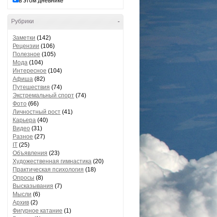
в этом дневнике
Рубрики
-
Заметки
(142)
Рецензии
(106)
Полезное
(105)
Мода
(104)
Интересное
(104)
Афиша
(82)
Путешествия
(74)
Экстремальный спорт
(74)
Фото
(66)
Личностный рост
(41)
Карьера
(40)
Видео
(31)
Разное
(27)
IT
(25)
Объявления
(23)
Художественная гимнастика
(20)
Практическая психология
(18)
Опросы
(8)
Высказывания
(7)
Мысли
(6)
Архив
(2)
Фигурное катание
(1)