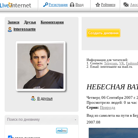
Регистрация
Вход
Рейтинги
Авос
Записи
Друзья
Комментарии
Interessante
Информация для читателей:
1. Contacts:
Telegram
,
VK
,
Fashion
2. Email: interessante на mail.ru.
НЕБЕСНАЯ ВА
Четверг, 06 Сентября 2007 г. 
В друзья
Просмотрело людей:
0 за час
Серия:
Природа
Вид из самолета на пути в Бе
Поиск по дневнику
-
2007.08