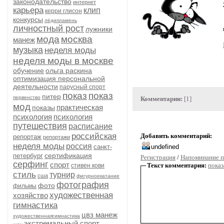
законодательство
интернет
карьера
клип
керри глисон
конкурсы
лёдипламень
личностный рост
лужники
мода
москва
манеж
музыка
неделя моды
неделя моды в москве
обучение
ольга раскина
оптимизация персональной
деятельности
парусный спорт
показ
показ
питер
первенство
Комментарии:
[1]
мод
практическая
показы
психология
психология
путешествия
расписание
российская
Добавить комментарий:
репортаж
репортажи
неделя моды
россия
санкт-
сертификация
петербург
Регистрация
/
Напоминание п
серфинг
спорт
Текст комментария:
показ
стивен кови
стиль
турнир
сша
фигурноекатание
фотография
фото
фильмы
художественная
хозяйство
гимнастика
цвз манеж
художественнаягимнастика
экстремальный спорт