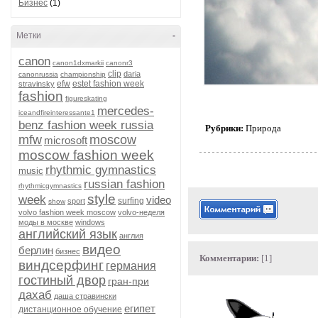
Бизнес
(1)
Метки
-
canon
canon1dxmarkii
canonr3
clip
daria
canonrussia
championship
efw
estet fashion week
stravinsky
fashion
figureskating
mercedes-
iceandfireinteressante1
benz fashion week russia
Рубрики:
Природа
mfw
moscow
microsoft
moscow fashion week
rhythmic gymnastics
music
russian fashion
rhythmicgymnastics
style
week
video
surfing
sport
show
volvo fashion week moscow
volvo-неделя
моды в москве
windows
английский язык
англия
видео
берлин
бизнес
Комментарии:
[1]
виндсерфинг
германия
гостиный двор
гран-при
дахаб
даша стравински
египет
дистанционное обучение