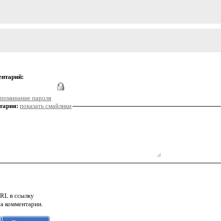
ентарий:
поминание пароля
тария:
показать смайлики
RL в ссылку
а комментарии.