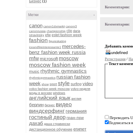
Бизнес
(1)
Комментарии:
Метки
-
Комментарии:
canon
canon1dxmarkii
canonr3
clip
daria
canonrussia
championship
efw
estet fashion week
stravinsky
fashion
figureskating
mercedes-
Добавить комм
iceandfireinteressante1
benz fashion week russia
mfw
moscow
microsoft
Регистрация
/
На
Текст коммен
moscow fashion week
rhythmic gymnastics
music
russian fashion
rhythmicgymnastics
style
week
video
surfing
sport
show
volvo fashion week moscow
volvo-неделя
моды в москве
windows
английский язык
англия
видео
берлин
бизнес
виндсерфинг
германия
гостиный двор
гран-при
Переводить U
дахаб
Подписаться н
даша стравински
египет
дистанционное обучение