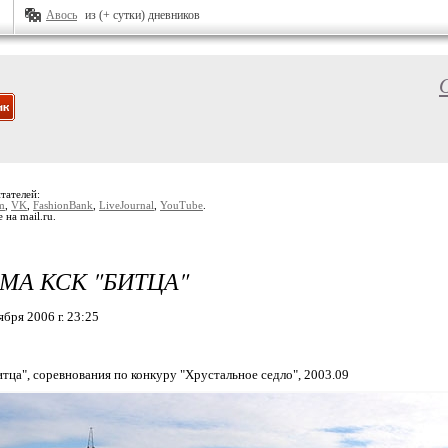
Авось
из (+ сутки) дневников
тателей:
m
,
VK
,
FashionBank
,
LiveJournal
,
YouTube
.
e на mail.ru.
МА КСК "БИТЦА"
ября 2006 г. 23:25
тца", соревнования по конкуру "Хрустальное седло", 2003.09