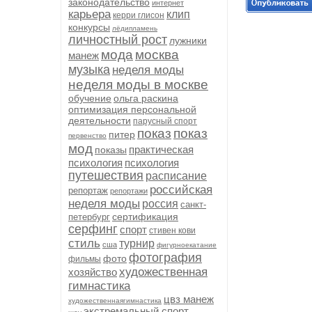
законодательство
интернет
карьера
клип
керри глисон
конкурсы
лёдипламень
личностный рост
лужники
мода
москва
манеж
музыка
неделя моды
неделя моды в москве
обучение
ольга раскина
оптимизация персональной
деятельности
парусный спорт
показ
показ
питер
первенство
мод
практическая
показы
психология
психология
путешествия
расписание
российская
репортаж
репортажи
неделя моды
россия
санкт-
сертификация
петербург
серфинг
спорт
стивен кови
стиль
турнир
сша
фигурноекатание
фотография
фото
фильмы
художественная
хозяйство
гимнастика
цвз манеж
художественнаягимнастика
экстремальный спорт