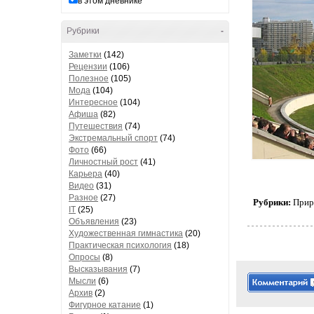
в этом дневнике
Рубрики
-
Заметки
(142)
Рецензии
(106)
Полезное
(105)
Мода
(104)
Интересное
(104)
Афиша
(82)
Путешествия
(74)
Экстремальный спорт
(74)
Фото
(66)
Личностный рост
(41)
Карьера
(40)
Видео
(31)
Разное
(27)
Рубрики:
Прир
IT
(25)
Объявления
(23)
Художественная гимнастика
(20)
Практическая психология
(18)
Опросы
(8)
Высказывания
(7)
Мысли
(6)
Архив
(2)
Фигурное катание
(1)