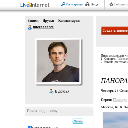
Регистрация
Вход
Рейтинги
Записи
Друзья
Комментарии
Interessante
Информация для чи
1. Contacts:
Telegra
2. Email: interessant
ПАНОРА
Четверг, 28 Сент
В друзья
Серия:
Природа
Москва, КСК "Би
Поиск по дневнику
-