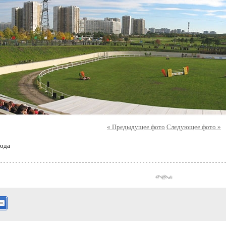
« Предыдущее фото
Следующее фото »
ода