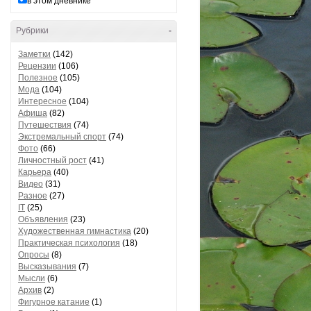
в этом дневнике
Рубрики
-
Заметки
(142)
Рецензии
(106)
Полезное
(105)
Мода
(104)
Интересное
(104)
Афиша
(82)
Путешествия
(74)
Экстремальный спорт
(74)
Фото
(66)
Личностный рост
(41)
Карьера
(40)
Видео
(31)
Разное
(27)
IT
(25)
Объявления
(23)
Художественная гимнастика
(20)
Практическая психология
(18)
Опросы
(8)
Высказывания
(7)
Мысли
(6)
Архив
(2)
Фигурное катание
(1)