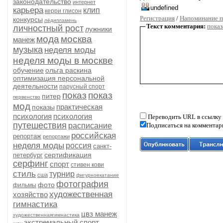
законодательство
интернет
карьера
клип
керри глисон
Регистрация
/
Напоминание п
конкурсы
лёдипламень
Текст комментария:
показ
личностный рост
лужники
мода
москва
манеж
музыка
неделя моды
неделя моды в москве
обучение
ольга раскина
оптимизация персональной
деятельности
парусный спорт
показ
показ
питер
первенство
мод
практическая
показы
психология
психология
Переводить URL в ссылку
путешествия
расписание
Подписаться на комментар
российская
репортаж
репортажи
неделя моды
россия
санкт-
сертификация
петербург
серфинг
спорт
стивен кови
стиль
турнир
сша
фигурноекатание
фотография
фото
фильмы
художественная
хозяйство
гимнастика
цвз манеж
художественнаягимнастика
экстремальный спорт