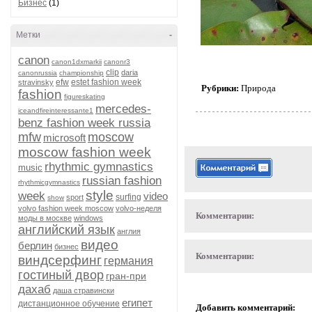
Бизнес
(1)
Метки
-
canon
canon1dxmarkii
canonr3
clip
daria
canonrussia
championship
efw
estet fashion week
stravinsky
Рубрики:
Природа
fashion
figureskating
mercedes-
iceandfireinteressante1
benz fashion week russia
mfw
moscow
microsoft
moscow fashion week
rhythmic gymnastics
music
russian fashion
rhythmicgymnastics
style
week
video
surfing
sport
show
volvo fashion week moscow
volvo-неделя
Комментарии:
моды в москве
windows
английский язык
англия
видео
берлин
бизнес
Комментарии:
виндсерфинг
германия
гостиный двор
гран-при
дахаб
даша стравински
египет
дистанционное обучение
Добавить комментарий: