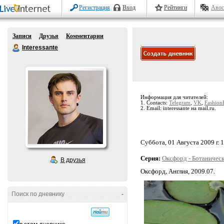
Регистрация
Вход
Рейтинги
Авос
Записи
Друзья
Комментарии
Interessante
Информация для читателей:
1. Contacts:
Telegram
,
VK
,
Fashion
2. Email: interessante на mail.ru.
Суббота, 01 Августа 2009 г. 
Серия:
Оксфорд - Ботаническ
В друзья
Оксфорд, Англия, 2009.07.
Поиск по дневнику
-