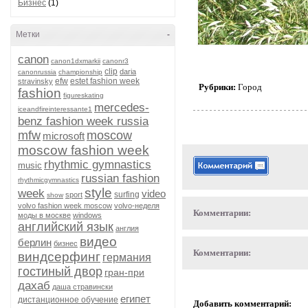
Бизнес
(1)
Метки
-
canon
canon1dxmarkii
canonr3
clip
daria
canonrussia
championship
efw
estet fashion week
stravinsky
Рубрики:
Город
fashion
figureskating
mercedes-
iceandfireinteressante1
benz fashion week russia
mfw
moscow
microsoft
moscow fashion week
rhythmic gymnastics
music
russian fashion
rhythmicgymnastics
style
week
video
surfing
sport
show
volvo fashion week moscow
volvo-неделя
Комментарии:
моды в москве
windows
английский язык
англия
видео
берлин
бизнес
Комментарии:
виндсерфинг
германия
гостиный двор
гран-при
дахаб
даша стравински
египет
дистанционное обучение
Добавить комментарий: