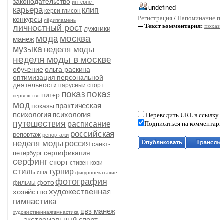
законодательство
интернет
карьера
клип
керри глисон
Регистрация
/
Напоминание п
конкурсы
лёдипламень
Текст комментария:
показ
личностный рост
лужники
мода
москва
манеж
музыка
неделя моды
неделя моды в москве
обучение
ольга раскина
оптимизация персональной
деятельности
парусный спорт
показ
показ
питер
первенство
мод
практическая
показы
психология
психология
Переводить URL в ссылку
путешествия
расписание
Подписаться на комментар
российская
репортаж
репортажи
неделя моды
россия
санкт-
сертификация
петербург
серфинг
спорт
стивен кови
стиль
турнир
сша
фигурноекатание
фотография
фото
фильмы
художественная
хозяйство
гимнастика
цвз манеж
художественнаягимнастика
экстремальный спорт