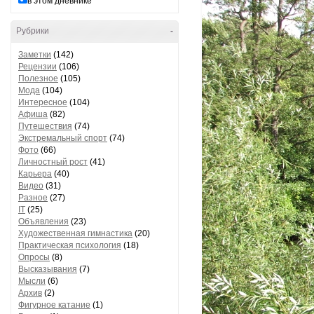
в этом дневнике
Рубрики
-
Заметки
(142)
Рецензии
(106)
Полезное
(105)
Мода
(104)
Интересное
(104)
Афиша
(82)
Путешествия
(74)
Экстремальный спорт
(74)
Фото
(66)
Личностный рост
(41)
Карьера
(40)
Видео
(31)
Разное
(27)
IT
(25)
Объявления
(23)
Художественная гимнастика
(20)
Практическая психология
(18)
Опросы
(8)
Высказывания
(7)
Мысли
(6)
Архив
(2)
Фигурное катание
(1)