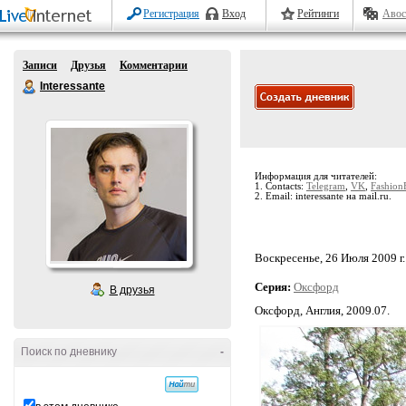
Регистрация
Вход
Рейтинги
Авос
Записи
Друзья
Комментарии
Interessante
Информация для читателей:
1. Contacts:
Telegram
,
VK
,
Fashion
2. Email: interessante на mail.ru.
Воскресенье, 26 Июля 2009 г.
Серия:
Оксфорд
В друзья
Оксфорд, Англия, 2009.07.
Поиск по дневнику
-