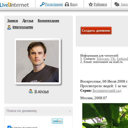
Регистрация
Вход
Рейтинги
Авос
Записи
Друзья
Комментарии
Interessante
Информация для читателей:
1. Contacts:
Telegram
,
VK
,
Fashion
2. Email: interessante на mail.ru.
Воскресенье, 06 Июля 2008 г.
Просмотрело людей:
1 за час
Серия:
Ботанический сад
В друзья
Москва, 2008.07
Поиск по дневнику
-