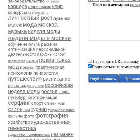
законодательство
интернет
Текст комментария:
показ
карьера
клип
керри глисон
конкурсы
лёдипламень
личностный рост
лужники
мода
москва
манеж
музыка
неделя моды
неделя моды в москве
обучение
ольга раскина
оптимизация персональной
деятельности
парусный спорт
показ
показ
питер
первенство
Переводить URL в ссылку
мод
практическая
Подписаться на комментар
показы
психология
психология
путешествия
расписание
российская
репортаж
репортажи
неделя моды
россия
санкт-
сертификация
петербург
серфинг
спорт
стивен кови
стиль
турнир
сша
фигурноекатание
фотография
фото
фильмы
художественная
хозяйство
гимнастика
цвз манеж
художественнаягимнастика
экстремальный спорт