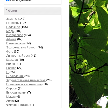
в этом дневнике
Рубрики
-
Заметки
(142)
Рецензии
(106)
Полезное
(105)
Мода
(104)
Интересное
(104)
Афиша
(82)
Путешествия
(74)
Экстремальный спорт
(74)
Фото
(66)
Личностный рост
(41)
Карьера
(40)
Видео
(31)
Разное
(27)
IT
(25)
Объявления
(23)
Художественная гимнастика
(20)
Практическая психология
(18)
Опросы
(8)
Высказывания
(7)
Мысли
(6)
Архив
(2)
Фигурное катание
(1)