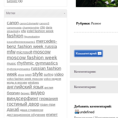
Бизнес
(1)
Метки
-
canon
Рубрики:
Разное
canon1dxmarkii
canonr3
clip
daria
canonrussia
championship
efw
estet fashion week
stravinsky
fashion
figureskating
mercedes-
iceandfireinteressante1
benz fashion week russia
mfw
moscow
microsoft
moscow fashion week
rhythmic gymnastics
music
russian fashion
rhythmicgymnastics
Комментарии:
style
week
video
surfing
sport
show
volvo fashion week moscow
volvo-неделя
моды в москве
windows
английский язык
Комментарии:
англия
видео
берлин
бизнес
виндсерфинг
германия
гостиный двор
гран-при
Добавить комментарий:
дахаб
даша стравински
египет
дистанционное обучение
Регистрация
/
Напоминание п