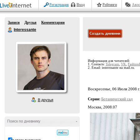
Регистрация
Вход
Рейтинги
Авос
Записи
Друзья
Комментарии
Interessante
Информация для читателей:
1. Contacts:
Telegram
,
VK
,
Fashion
2. Email: interessante на mail.ru.
Воскресенье, 06 Июля 2008 г.
Серия:
Ботанический сад
В друзья
Москва, 2008.07
Поиск по дневнику
-