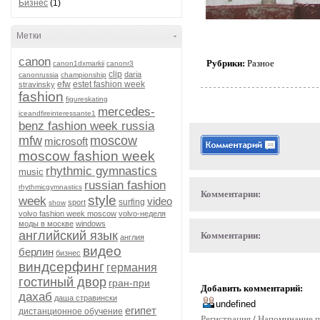
Бизнес
(1)
Метки
-
canon
Рубрики:
Разное
canon1dxmarkii
canonr3
clip
daria
canonrussia
championship
efw
estet fashion week
stravinsky
fashion
figureskating
mercedes-
iceandfireinteressante1
benz fashion week russia
mfw
moscow
microsoft
moscow fashion week
rhythmic gymnastics
music
russian fashion
rhythmicgymnastics
Комментарии:
style
week
video
surfing
sport
show
volvo fashion week moscow
volvo-неделя
моды в москве
windows
английский язык
Комментарии:
англия
видео
берлин
бизнес
виндсерфинг
германия
гостиный двор
гран-при
Добавить комментарий:
дахаб
даша стравински
египет
дистанционное обучение
Регистрация
/
Напоминание п