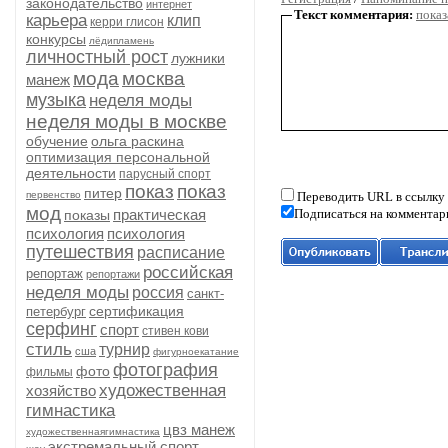
законодательство
интернет
Текст комментария:
показ
карьера
клип
керри глисон
конкурсы
лёдипламень
личностный рост
лужники
мода
москва
манеж
музыка
неделя моды
неделя моды в москве
обучение
ольга раскина
оптимизация персональной
деятельности
парусный спорт
показ
показ
питер
первенство
Переводить URL в ссылку
мод
практическая
Подписаться на комментар
показы
психология
психология
путешествия
расписание
российская
репортаж
репортажи
неделя моды
россия
санкт-
сертификация
петербург
серфинг
спорт
стивен кови
стиль
турнир
сша
фигурноекатание
фотография
фото
фильмы
художественная
хозяйство
гимнастика
цвз манеж
художественнаягимнастика
экстремальный спорт