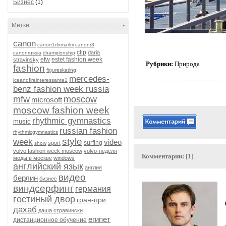
Бизнес
(1)
Метки
-
canon
canon1dxmarkii
canonr3
clip
daria
canonrussia
championship
efw
estet fashion week
stravinsky
Рубрики:
Природа
fashion
figureskating
mercedes-
iceandfireinteressante1
benz fashion week russia
mfw
moscow
microsoft
moscow fashion week
rhythmic gymnastics
music
russian fashion
rhythmicgymnastics
style
week
video
surfing
sport
show
volvo fashion week moscow
volvo-неделя
Комментарии:
[1]
моды в москве
windows
английский язык
англия
видео
берлин
бизнес
виндсерфинг
германия
гостиный двор
гран-при
дахаб
даша стравински
египет
дистанционное обучение