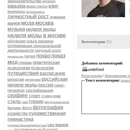
законодательство
интернет
карьера
клип
керри глисон
конкурсы
лёдипламень
личностный рост
лужники
мода
москва
манеж
музыка
неделя моды
неделя моды в москве
обучение
ольга раскина
Комментарии:
[1]
оптимизация персональной
деятельности
парусный спорт
показ
показ
питер
первенство
мод
практическая
показы
Добавить комментарий:
психология
психология
путешествия
расписание
Регистрация
/
Напоминание п
российская
репортаж
репортажи
Текст комментария:
показ
неделя моды
россия
санкт-
сертификация
петербург
серфинг
спорт
стивен кови
стиль
турнир
сша
фигурноекатание
фотография
фото
фильмы
художественная
хозяйство
гимнастика
цвз манеж
художественнаягимнастика
экстремальный спорт