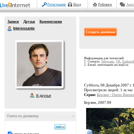
Регистрация
Вход
Рейтинги
Авос
Записи
Друзья
Комментарии
Interessante
Информация для читателей:
1. Contacts:
Telegram
,
VK
,
Fashion
2. Email: interessante на mail.ru.
Суббота, 08 Декабря 2007 г. 
Просмотрело людей:
1 за час
Серия:
Берлин - Озеро Ванзе
В друзья
Берлин, 2007.09
Поиск по дневнику
-