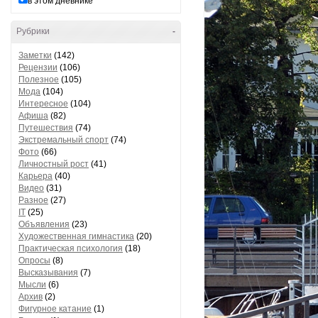
в этом дневнике
Рубрики
-
Заметки
(142)
Рецензии
(106)
Полезное
(105)
Мода
(104)
Интересное
(104)
Афиша
(82)
Путешествия
(74)
Экстремальный спорт
(74)
Фото
(66)
Личностный рост
(41)
Карьера
(40)
Видео
(31)
Разное
(27)
IT
(25)
Объявления
(23)
Художественная гимнастика
(20)
Практическая психология
(18)
Опросы
(8)
Высказывания
(7)
Мысли
(6)
Архив
(2)
Фигурное катание
(1)