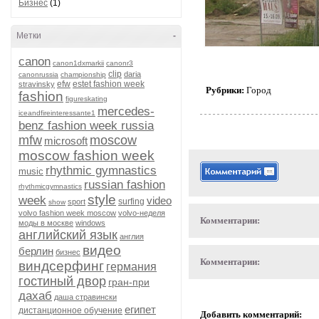
Бизнес
(1)
Метки
-
canon
canon1dxmarkii
canonr3
clip
daria
canonrussia
championship
efw
estet fashion week
stravinsky
Рубрики:
Город
fashion
figureskating
mercedes-
iceandfireinteressante1
benz fashion week russia
mfw
moscow
microsoft
moscow fashion week
rhythmic gymnastics
music
russian fashion
rhythmicgymnastics
style
week
video
surfing
sport
show
volvo fashion week moscow
volvo-неделя
Комментарии:
моды в москве
windows
английский язык
англия
видео
берлин
бизнес
Комментарии:
виндсерфинг
германия
гостиный двор
гран-при
дахаб
даша стравински
египет
дистанционное обучение
Добавить комментарий: