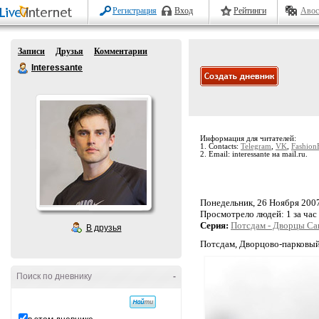
Регистрация
Вход
Рейтинги
Авос
Записи
Друзья
Комментарии
Interessante
Информация для читателей:
1. Contacts:
Telegram
,
VK
,
Fashion
2. Email: interessante на mail.ru.
Понедельник, 26 Ноября 2007 
Просмотрело людей:
1 за час
Серия:
Потсдам - Дворцы Са
В друзья
Потсдам, Дворцово-парковый
Поиск по дневнику
-