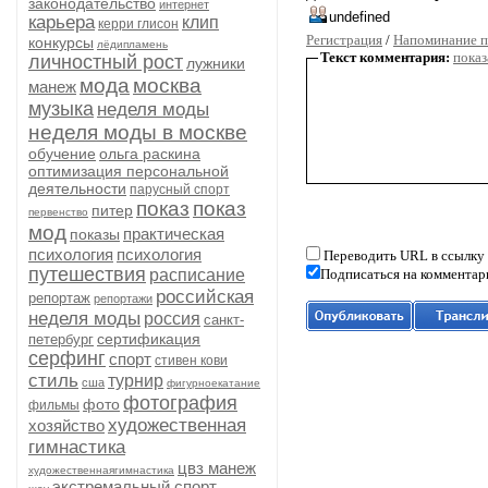
законодательство
интернет
карьера
клип
керри глисон
Регистрация
/
Напоминание п
конкурсы
лёдипламень
Текст комментария:
показ
личностный рост
лужники
мода
москва
манеж
музыка
неделя моды
неделя моды в москве
обучение
ольга раскина
оптимизация персональной
деятельности
парусный спорт
показ
показ
питер
первенство
мод
практическая
показы
психология
психология
Переводить URL в ссылку
путешествия
расписание
Подписаться на комментар
российская
репортаж
репортажи
неделя моды
россия
санкт-
сертификация
петербург
серфинг
спорт
стивен кови
стиль
турнир
сша
фигурноекатание
фотография
фото
фильмы
художественная
хозяйство
гимнастика
цвз манеж
художественнаягимнастика
экстремальный спорт