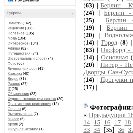
в этом дневнике
(
63
) |
Берлин - 
(
24
) |
Берлин -
Рубрики
-
(
25
) |
Берлин 
Заметки
(142)
(
19
) |
Берлин 
Рецензии
(106)
Полезное
(105)
(
20
) |
Воднолыж
Мода
(104)
(
14
) |
Город
(
8
) 
Интересное
(104)
Афиша
(82)
(
83
) |
Оксфорд - 
Путешествия
(74)
(
14
) |
Основная
(
Экстремальный спорт
(74)
(
20
) |
Питер - Пе
Фото
(66)
Личностный рост
(41)
Дворцы Сан-Сус
Карьера
(40)
(
14
) |
Прогулки 
Видео
(31)
Разное
(27)
(
17
) |
IT
(25)
Объявления
(23)
Художественная гимнастика
(20)
Практическая психология
(18)
Фотографии
Опросы
(8)
«
Предыдущие 18
Высказывания
(7)
Мысли
(6)
14
15
16
17
18
Архив
(2)
33
34
[35]
36
3
Фигурное катание
(1)