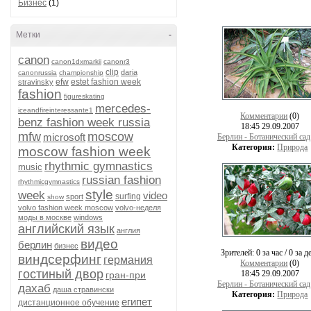
Бизнес
(1)
Метки
-
canon
canon1dxmarkii
canonr3
clip
daria
canonrussia
championship
efw
estet fashion week
stravinsky
fashion
figureskating
mercedes-
iceandfireinteressante1
Комментарии
(0)
benz fashion week russia
18:45 29.09.2007
mfw
moscow
microsoft
Берлин - Ботанический сад
Категория:
Природа
moscow fashion week
rhythmic gymnastics
music
russian fashion
rhythmicgymnastics
style
week
video
surfing
sport
show
volvo fashion week moscow
volvo-неделя
моды в москве
windows
английский язык
англия
видео
берлин
бизнес
Зрителей:
0 за час / 0 за д
виндсерфинг
германия
Комментарии
(0)
гостиный двор
18:45 29.09.2007
гран-при
Берлин - Ботанический сад
дахаб
даша стравински
Категория:
Природа
египет
дистанционное обучение