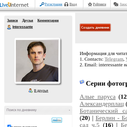
Регистрация
Вход
Рейтинги
Авос
Записи
Друзья
Комментарии
Interessante
Информация для читат
1. Contacts:
Telegram
,
2. Email: interessante н
Серии фотог
В друзья
Алые паруса
(
12
Александерплац
Ботанический с
Поиск по дневнику
-
(
20
) |
Берлин - Б
сад ч.5
(
16
) |
Бе