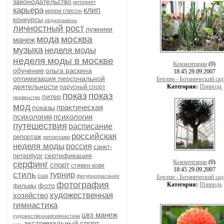
законодательство
интернет
карьера
клип
керри глисон
конкурсы
лёдипламень
личностный рост
лужники
мода
москва
манеж
музыка
неделя моды
неделя моды в москве
Комментарии
(0)
обучение
ольга раскина
18:45 29.09.2007
оптимизация персональной
Берлин - Ботанический сад
деятельности
Категория:
Природа
парусный спорт
показ
показ
питер
первенство
мод
практическая
показы
психология
психология
путешествия
расписание
российская
репортаж
репортажи
неделя моды
россия
санкт-
сертификация
петербург
Комментарии
(0)
серфинг
спорт
стивен кови
18:45 29.09.2007
стиль
турнир
сша
фигурноекатание
Берлин - Ботанический сад
фотография
Категория:
Природа
фото
фильмы
художественная
хозяйство
гимнастика
цвз манеж
художественнаягимнастика
экстремальный спорт