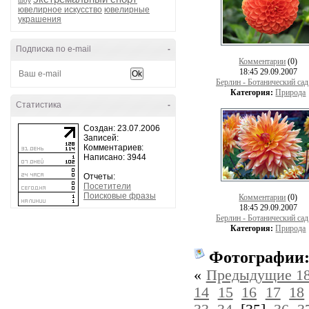
шоу
ювелирное искусство
ювелирные
украшения
Подписка по e-mail
-
Комментарии
(0)
18:45 29.09.2007
Берлин - Ботанический сад
Категория:
Природа
Статистика
-
Создан: 23.07.2006
Записей:
Комментариев:
Написано: 3944
Отчеты:
Посетители
Поисковые фразы
Комментарии
(0)
18:45 29.09.2007
Берлин - Ботанический сад
Категория:
Природа
Фотографии
«
Предыдущие 18
14
15
16
17
18