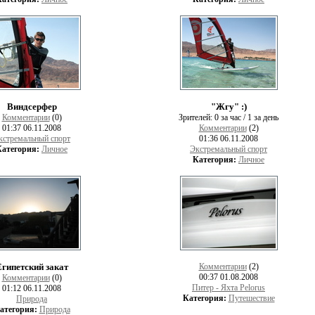
Виндсерфер
"Жгу" :)
Комментарии
(0)
Зрителей:
0 за час / 1 за день
01:37 06.11.2008
Комментарии
(2)
кстремальный спорт
01:36 06.11.2008
Категория:
Личное
Экстремальный спорт
Категория:
Личное
гипетский закат
Комментарии
(2)
00:37 01.08.2008
Комментарии
(0)
Питер - Яхта Pelorus
01:12 06.11.2008
Категория:
Путешествие
Природа
атегория:
Природа