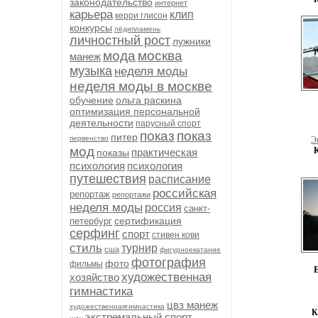
законодательство
интернет
карьера
клип
керри глисон
конкурсы
лёдипламень
личностный рост
лужники
мода
москва
манеж
музыка
неделя моды
неделя моды в москве
обучение
ольга раскина
оптимизация персональной
деятельности
парусный спорт
показ
показ
питер
первенство
Э
мод
практическая
показы
психология
психология
путешествия
расписание
российская
репортаж
репортажи
неделя моды
россия
санкт-
сертификация
петербург
серфинг
спорт
стивен кови
стиль
турнир
сша
фигурноекатание
фотография
фото
фильмы
Е
художественная
хозяйство
гимнастика
цвз манеж
художественнаягимнастика
К
экстремальный спорт