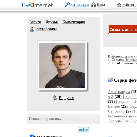
Регистрация
Вход
Рейтинги
Записи
Друзья
Комментарии
Interessante
Информация для чи
1. Contacts:
Telegra
2. Email: interessant
Серии фот
Алые паруса
(
12
ч.2
(
20
) |
Берлин
В друзья
(
18
) |
Берлин - З
Ванзее
(
25
) |
Бер
Строгино
(
5
) |
Г
Ботанический с
Поиск по дневнику
-
Дворцы Сан-Су