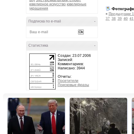
шоу
ювелирное искусство
ювелирные
украшения
Фотографи
«
Предыдущие 1
37
38
39
40
41
Подписка по e-mail
-
Статистика
-
Создан: 23.07.2006
Записей:
Комментариев:
Написано: 3944
Отчеты:
Посетители
Поисковые фразы