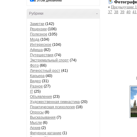
в этом дневнике
Фотографи
«
Предыдущие 1
37
38
39
40
41
Рубрики
-
Заметки
(142)
Рецензии
(106)
Полезное
(105)
Мода
(104)
Интересное
(104)
Афиша
(82)
Путешествия
(74)
Экстремальный спорт
(74)
Фото
(66)
Личностный рост
(41)
Карьера
(40)
Видео
(31)
Разное
(27)
IT
(25)
Объявления
(23)
Художественная гимнастика
(20)
Практическая психология
(18)
Опросы
(8)
Высказывания
(7)
Мысли
(6)
Архив
(2)
Фигурное катание
(1)