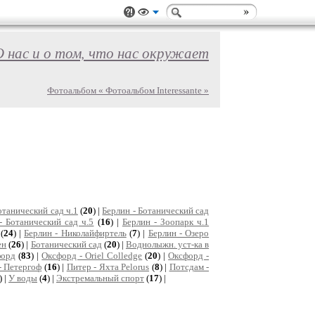
О нас и о том, что нас окружает
Фотоальбом « Фотоальбом Interessante »
отанический сад ч.1
(
20
) |
Берлин - Ботанический сад
- Ботанический сад ч.5
(
16
) |
Берлин - Зоопарк ч.1
(
24
) |
Берлин - Николайфиртель
(
7
) |
Берлин - Озеро
ен
(
26
) |
Ботанический сад
(
20
) |
Воднолыжн. уст-ка в
форд
(
83
) |
Оксфорд - Oriel Colledge
(
20
) |
Оксфорд -
- Петергоф
(
16
) |
Питер - Яхта Pelorus
(
8
) |
Потсдам -
) |
У воды
(
4
) |
Экстремальный спорт
(
17
) |