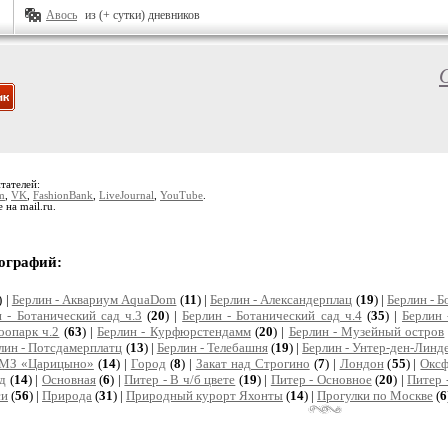
Авось
из (+ сутки) дневников
тателей:
m
,
VK
,
FashionBank
,
LiveJournal
,
YouTube
.
e на mail.ru.
ографий:
) |
Берлин - Аквариум AquaDom
(
11
) |
Берлин - Александерплац
(
19
) |
Берлин - Б
 - Ботанический сад ч.3
(
20
) |
Берлин - Ботанический сад ч.4
(
35
) |
Берлин 
оопарк ч.2
(
63
) |
Берлин - Курфюрстендамм
(
20
) |
Берлин - Музейный остров
лин - Потсдамерплатц
(
13
) |
Берлин - Телебашня
(
19
) |
Берлин - Унтер-ден-Линд
МЗ «Царицыно»
(
14
) |
Город
(
8
) |
Закат над Строгино
(
7
) |
Лондон
(
55
) |
Окс
ад
(
14
) |
Основная
(
6
) |
Питер - В ч/б цвете
(
19
) |
Питер - Основное
(
20
) |
Питер 
си
(
56
) |
Природа
(
31
) |
Природный курорт Яхонты
(
14
) |
Прогулки по Москве
(
6