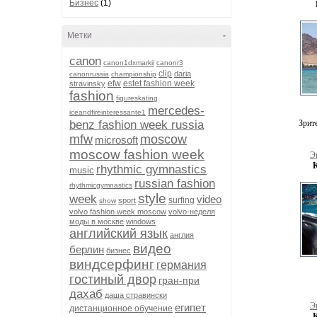
Бизнес
(1)
Метки
-
canon
canon1dxmarkii
canonr3
clip
daria
canonrussia
championship
efw
estet fashion week
stravinsky
fashion
figureskating
mercedes-
iceandfireinteressante1
benz fashion week russia
Зрит
mfw
moscow
microsoft
moscow fashion week
Э
rhythmic gymnastics
music
russian fashion
rhythmicgymnastics
style
week
video
surfing
sport
show
volvo fashion week moscow
volvo-неделя
моды в москве
windows
английский язык
англия
видео
берлин
бизнес
виндсерфинг
германия
гостиный двор
гран-при
дахаб
даша стравински
Э
египет
дистанционное обучение