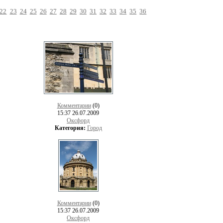
22
23
24
25
26
27
28
29
30
31
32
33
34
35
36
Комментарии
(0)
15:37 26.07.2009
Оксфорд
Категория:
Город
Комментарии
(0)
15:37 26.07.2009
Оксфорд