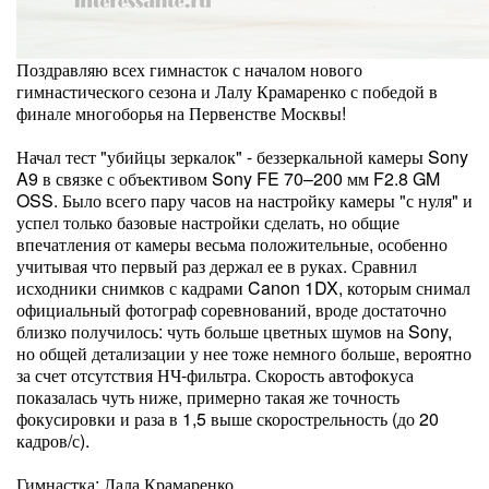
Поздравляю всех гимнасток с началом нового
гимнастического сезона и Лалу Крамаренко с победой в
финале многоборья на Первенстве Москвы!
Начал тест "убийцы зеркалок" - беззеркальной камеры Sony
A9 в связке с объективом Sony FE 70–200 мм F2.8 GM
OSS. Было всего пару часов на настройку камеры "с нуля" и
успел только базовые настройки сделать, но общие
впечатления от камеры весьма положительные, особенно
учитывая что первый раз держал ее в руках. Сравнил
исходники снимков с кадрами Canon 1DX, которым снимал
официальный фотограф соревнований, вроде достаточно
близко получилось: чуть больше цветных шумов на Sony,
но общей детализации у нее тоже немного больше, вероятно
за счет отсутствия НЧ-фильтра. Скорость автофокуса
показалась чуть ниже, примерно такая же точность
фокусировки и раза в 1,5 выше скорострельность (до 20
кадров/с).
Гимнастка: Лала Крамаренко