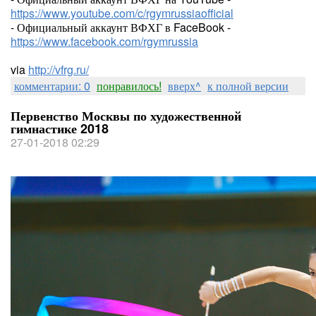
https://www.youtube.com/c/rgymrussiaofficial
- Официальный аккаунт ВФХГ в FaceBook -
https://www.facebook.com/rgymrussia
via
http://vfrg.ru/
комментарии: 0
понравилось!
вверх^
к полной версии
Первенство Москвы по художественной
гимнастике 2018
27-01-2018 02:29