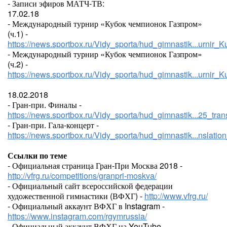
- Записи эфиров МАТЧ-ТВ:
17.02.18
- Международный турнир «Кубок чемпионок Газпром»
(ч.1) -
https://news.sportbox.ru/Vidy_sporta/hud_gimnastik...urn
- Международный турнир «Кубок чемпионок Газпром»
(ч.2) -
https://news.sportbox.ru/Vidy_sporta/hud_gimnastik...urn
18.02.2018
- Гран-при. Финалы -
https://news.sportbox.ru/Vidy_sporta/hud_gimnastik...25_tra
- Гран-при. Гала-концерт -
https://news.sportbox.ru/Vidy_sporta/hud_gimnastik...nslati
Ссылки по теме
- Официальная страница Гран-При Москва 2018 -
http://vfrg.ru/competitions/granpri-moskva/
- Официальный сайт всероссийской федерации
художественной гимнастики (ВФХГ) -
http://www.vfrg.ru/
- Официальный аккаунт ВФХГ в Instagram -
https://www.instagram.com/rgymrussia/
- Официальный аккаунт ВФХГ на YouTube -