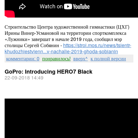
Строительство Центра художественной гимнастики (ЦХГ)
Ирины Винер-Усмановой на территории спорткомплекса
«Лужники» завершат в начале 2019 года, сообщил мэр
столицы Сергей Собянин -
https://stroi.mos.ru/news/tsientr-
khudozhiestvienn...v-nachalie-2019-ghoda-sobianin
комментарии: 0
понравилось!
вверх^
к полной версии
GoPro: Introducing HERO7 Black
22-09-2018 14:49