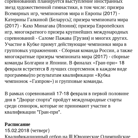
соревнованиях планируется выступление иностранных
звезд художественной гимнастики, в том числе: призера
Всемирных игр, чемпионатов мира и Европы (2017) -
Катерины Галкиной (Беларусь); призера чемпионата мира
(2017) - Кахо Минагава (Япония); призера Европейских
игр, многократного призера крупнейших международных
соревнований - Саломе Пажава (Грузия) и многих других.
Участие в Кубке примут действующие чемпионки мира в
групповых упражнениях - Сборная команда России, а также
многократные призеры чемпионата мира (2017) - сборные
команды Болгарии и Японии. В финалах «Гран-при» 18
февраля встретятся 8 лучших спортсменок в каждом виде
программы(по результатам квалификации «Кубка
чемпионок «Газпром») и групповые команды.
В рамках соревнований 17-18 февраля в первой половине
дня в "Дворце спорта" пройдут международные старты
среди сениорок, которые не принимают участие в
квалификации "Гран-при".
Расписание
15.02.2018 (четверг)
Квалификационный отбор на III Юношеские Олимпийские