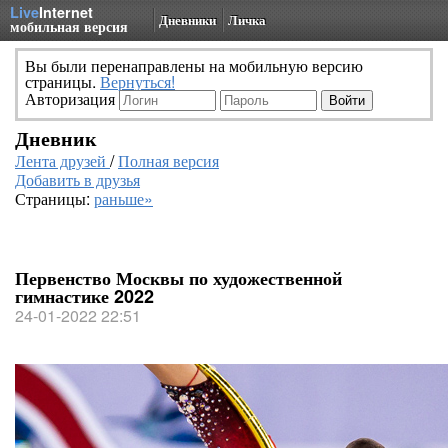
Live
Internet
Дневники
Личка
мобильная версия
Вы были перенаправлены на мобильную версию
страницы.
Вернуться!
Авторизация
Дневник
Лента друзей
/
Полная версия
Добавить в друзья
Страницы:
раньше»
Первенство Москвы по художественной
гимнастике 2022
24-01-2022 22:51