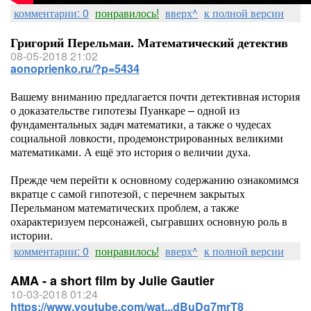
комментарии: 0
понравилось!
вверх^
к полной версии
Григорий Перельман. Математический детектив
08-05-2018 21:02
aonoprienko.ru/?p=5434
Вашему вниманию предлагается почти детективная история
о доказательстве гипотезы Пуанкаре – одной из
фундаментальных задач математики, а также о чудесах
социальной ловкости, продемонстрированных великими
математиками. А ещё это история о величии духа.
Прежде чем перейти к основному содержанию ознакомимся
вкратце с самой гипотезой, с перечнем закрытых
Перельманом математических проблем, а также
охарактеризуем персонажей, сыгравших основную роль в
истории.
комментарии: 0
понравилось!
вверх^
к полной версии
AMA - a short film by Julie Gautier
10-03-2018 01:24
https://www.youtube.com/wat...dBuDg7mrT8