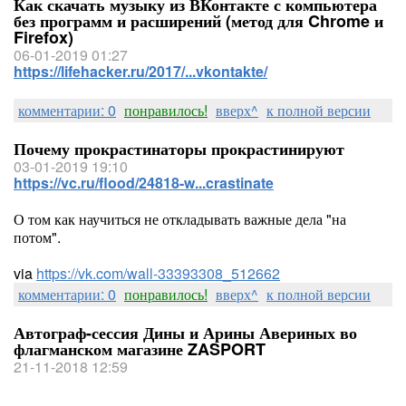
Как скачать музыку из ВКонтакте с компьютера
без программ и расширений (метод для Chrome и
Firefox)
06-01-2019 01:27
https://lifehacker.ru/2017/...vkontakte/
комментарии: 0
понравилось!
вверх^
к полной версии
Почему прокрастинаторы прокрастинируют
03-01-2019 19:10
https://vc.ru/flood/24818-w...crastinate
О том как научиться не откладывать важные дела "на
потом".
via
https://vk.com/wall-33393308_512662
комментарии: 0
понравилось!
вверх^
к полной версии
Автограф-сессия Дины и Арины Авериных во
флагманском магазине ZASPORT
21-11-2018 12:59