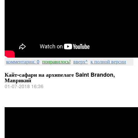
комментарии: 0
понравилось!
вверх^
к полной версии
Кайт-сафари на архипелаге Saint Brandon,
Маврикий
01-07-2018 16:36