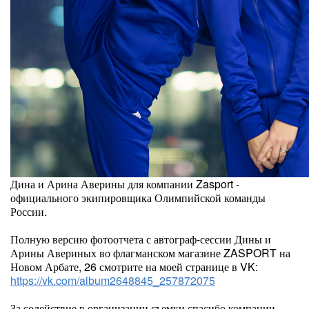
Дина и Арина Аверины для компании Zasport -
официального экипировщика Олимпийской команды
России.
Полную версию фотоотчета с автограф-сессии Дины и
Арины Авериных во флагманском магазине ZASPORT на
Новом Арбате, 26 смотрите на моей странице в VK:
https://vk.com/album2648845_257872075
За содействие в организации съемки спасибо компании