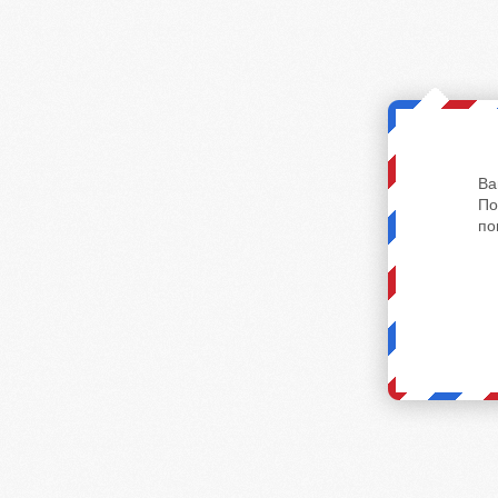
Ва
По
по