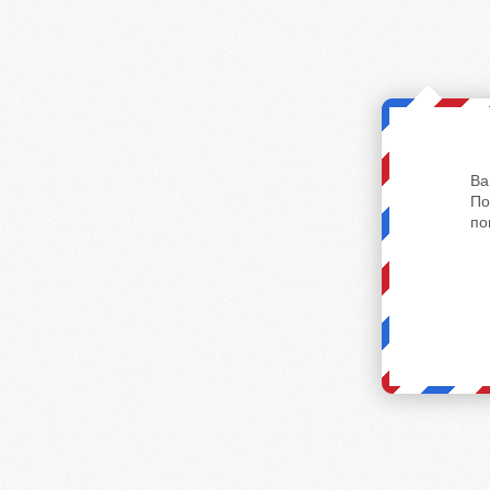
Ва
По
по