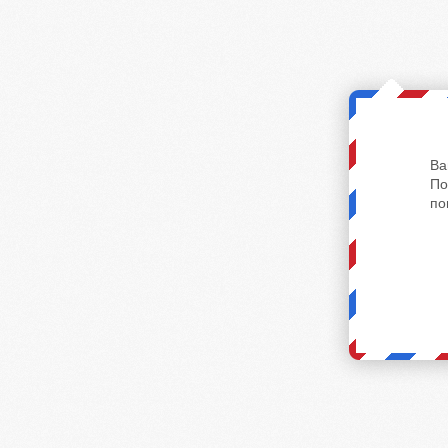
Ва
По
по