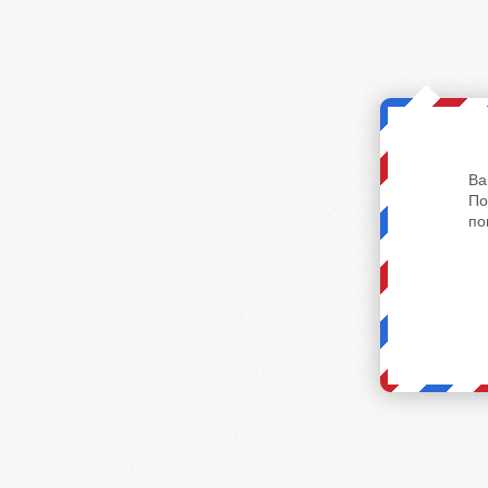
Ва
По
по