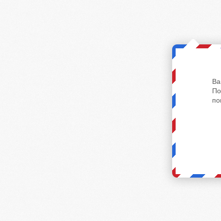
Ва
По
по