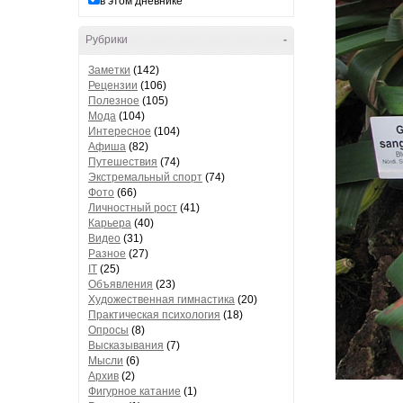
в этом дневнике
Рубрики
-
Заметки
(142)
Рецензии
(106)
Полезное
(105)
Мода
(104)
Интересное
(104)
Афиша
(82)
Путешествия
(74)
Экстремальный спорт
(74)
Фото
(66)
Личностный рост
(41)
Карьера
(40)
Видео
(31)
Разное
(27)
IT
(25)
Объявления
(23)
Художественная гимнастика
(20)
Практическая психология
(18)
Опросы
(8)
Высказывания
(7)
Мысли
(6)
Архив
(2)
Фигурное катание
(1)