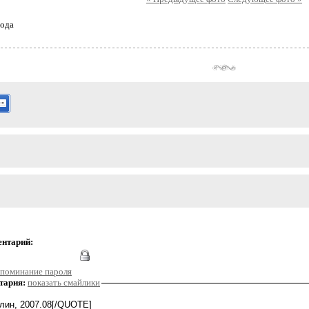
ода
ентарий:
поминание пароля
тария:
показать смайлики