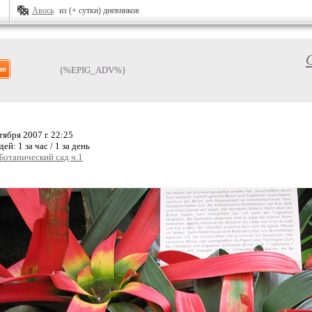
Авось
из (+ сутки) дневников
{%EPIG_ADV%}
ября 2007 г. 22:25
дей:
1 за час / 1 за день
 Ботанический сад ч.1