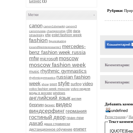
Бизнес
(1)
Рубрики:
Прир
Метки
-
canon
canon1dxmarkii
canonr3
clip
daria
canonrussia
championship
efw
estet fashion week
stravinsky
fashion
figureskating
mercedes-
iceandfireinteressante1
benz fashion week russia
mfw
moscow
microsoft
moscow fashion week
Комментарии:
rhythmic gymnastics
music
russian fashion
rhythmicgymnastics
Комментарии:
style
week
video
surfing
sport
show
volvo fashion week moscow
volvo-неделя
моды в москве
windows
английский язык
англия
видео
Добавить комм
берлин
бизнес
виндсерфинг
германия
гостиный двор
Регистрация
/
На
гран-при
Текст коммен
дахаб
даша стравински
египет
дистанционное обучение