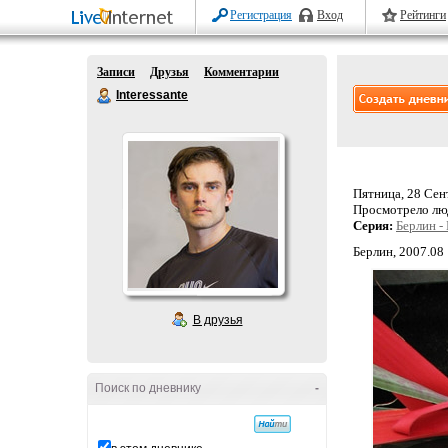
Регистрация
Вход
Рейтинги
Записи
Друзья
Комментарии
Interessante
Пятница, 28 Сент
Просмотрело лю
Серия:
Берлин -
Берлин, 2007.08
В друзья
Поиск по дневнику
-