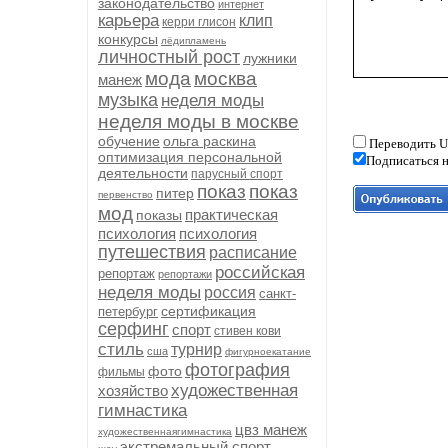
законодательство
интернет
карьера
клип
керри глисон
конкурсы
лёдипламень
личностный рост
лужники
мода
москва
манеж
музыка
неделя моды
неделя моды в москве
обучение
ольга раскина
Переводить U
оптимизация персональной
Подписаться н
деятельности
парусный спорт
показ
показ
питер
первенство
мод
практическая
показы
психология
психология
путешествия
расписание
российская
репортаж
репортажи
неделя моды
россия
санкт-
сертификация
петербург
серфинг
спорт
стивен кови
стиль
турнир
сша
фигурноекатание
фотография
фото
фильмы
художественная
хозяйство
гимнастика
цвз манеж
художественнаягимнастика
экстремальный спорт