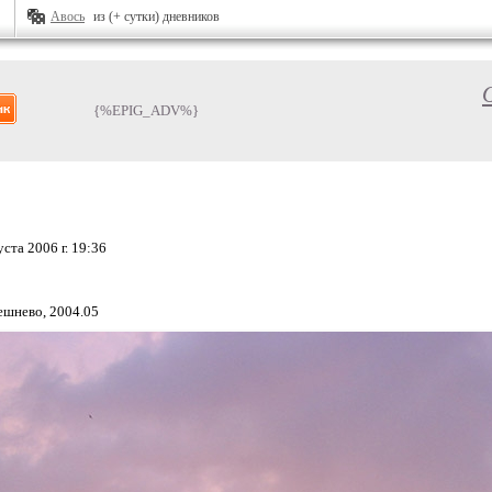
Авось
из (+ сутки) дневников
{%EPIG_ADV%}
ста 2006 г. 19:36
ешнево, 2004.05