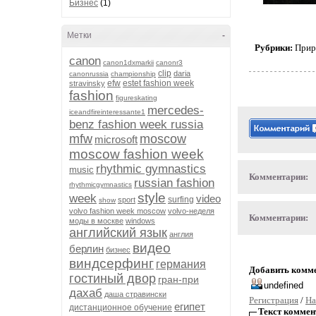
Бизнес
(1)
Метки
-
Рубрики:
Прир
canon
canon1dxmarkii
canonr3
clip
daria
canonrussia
championship
efw
estet fashion week
stravinsky
fashion
figureskating
mercedes-
iceandfireinteressante1
benz fashion week russia
mfw
moscow
microsoft
moscow fashion week
rhythmic gymnastics
music
Комментарии:
russian fashion
rhythmicgymnastics
style
week
video
surfing
sport
show
volvo fashion week moscow
volvo-неделя
Комментарии:
моды в москве
windows
английский язык
англия
видео
берлин
бизнес
виндсерфинг
германия
Добавить комм
гостиный двор
гран-при
дахаб
даша стравински
Регистрация
/
На
египет
дистанционное обучение
Текст коммен