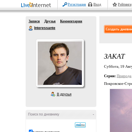
Регистрация
Вход
Рейтинги
Записи
Друзья
Комментарии
Interessante
ЗАКАТ
Суббота, 19 Авгу
Серия:
Природа
Покровское-Стр
В друзья
Поиск по дневнику
-