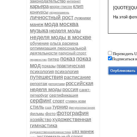
законодательство
интернет
карьера
клип
керри глисон
конкурсы
лёдипламень
личностный рост
лужники
мода
москва
манеж
музыка
неделя моды
неделя моды в москве
обучение
ольга раскина
оптимизация персональной
деятельности
парусный спорт
Переводить U
показ
показ
питер
Подписаться н
первенство
мод
практическая
показы
психология
психология
путешествия
расписание
российская
репортаж
репортажи
неделя моды
россия
санкт-
сертификация
петербург
серфинг
спорт
стивен кови
стиль
турнир
сша
фигурноекатание
фотография
фото
фильмы
художественная
хозяйство
гимнастика
цвз манеж
художественнаягимнастика
экстремальный спорт