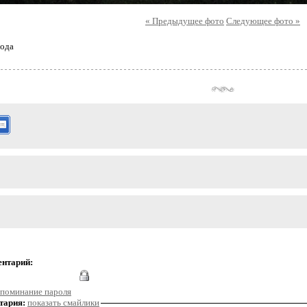
« Предыдущее фото
Следующее фото »
ода
ентарий:
поминание пароля
тария:
показать смайлики